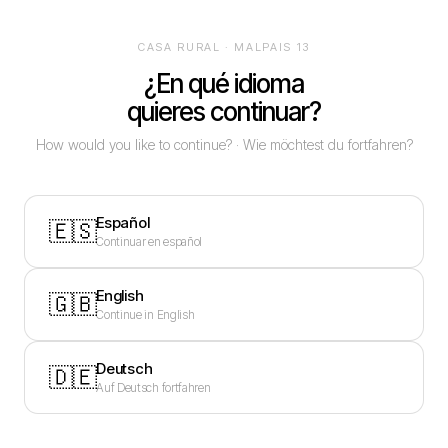
CASA RURAL · MALPAIS 13
¿En qué idioma
quieres continuar?
How would you like to continue? · Wie möchtest du fortfahren?
Español
🇪🇸
Continuar en español
English
🇬🇧
Continue in English
Deutsch
🇩🇪
Auf Deutsch fortfahren